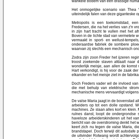
wankele bodem van een drassige human
Het onmogelijke scenario van Thea 
uiteindelijk falen van deze giganteske o
Metropolis is een toekomststad, een
Fredersen, die na het verlies van z'n v
in zijn hart tracht te vullen met het 
Boven in de lichte stad van vermetele 
vermaakt in sport- en wellust-tempels
onderaardse fabriek de sombere ploeg
waarvan zij slechts een mechanisch on
Zodra zijn zoon Freder het ijzeren re
troost zoekende slaven afdaalt naar
wonderlijk meisje, aan allen de komst
Hart verkondigt, is hij voor de zaak d
elkander en het meisje ziet in de fabri
Doch Freders vader wil de invloed van 
die met behulp van elektrische strom
mechanische mens vervaardigt volgens 
De valse Maria jaagt in de bovenstad a
arbeiders op tot een dolle opstand. 
machines. Ze slaan alles kort en klein.
ruïnes danst, loopt de ondergrondse 
haveloze arbeiderskinderen uit het van
bericht van de overstroming denkt het 
keert zich nu tegen de valse Maria, di
brandstapel. Doch terwijl dit autodafe p
de uitvinder Rotwang wordt achtervolgd