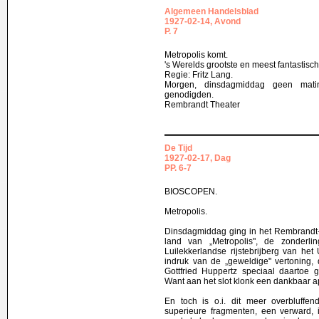
Algemeen Handelsblad
1927-02-14, Avond
P. 7
Metropolis komt.
's Werelds grootste en meest fantastisch
Regie: Fritz Lang.
Morgen, dinsdagmiddag geen matin
genodigden.
Rembrandt Theater
De Tijd
1927-02-17, Dag
PP. 6-7
BIOSCOPEN.
Metropolis.
Dinsdagmiddag ging in het Rembrandt-t
land van „Metropolis", de zonderli
Luilekkerlandse rijstebrijberg van het
indruk van de „geweldige" vertoning,
Gottfried Huppertz speciaal daartoe 
Want aan het slot klonk een dankbaar a
En toch is o.i. dit meer overbluffen
superieure fragmenten, een verward, i