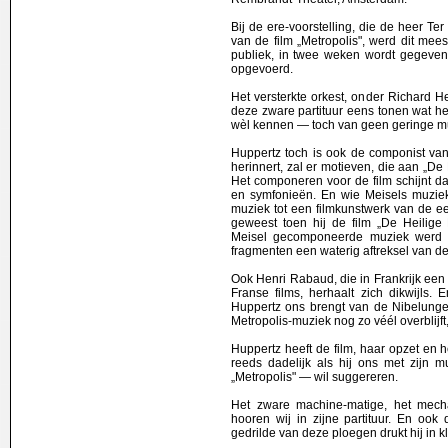
Bij de ere-voorstelling, die de heer 
van de film „Metropolis", werd dit mees
publiek, in twee weken wordt gegeven,
opgevoerd.
Het versterkte orkest, onder Richard H
deze zware partituur eens tonen wat he
wèl kennen — toch van geen geringe mu
Huppertz toch is ook de componist va
herinnert, zal er motieven, die aan „D
Het componeren voor de film schijnt d
en symfonieën. En wie Meisels muziek
muziek tot een filmkunstwerk van de ee
geweest toen hij de film „De Heilige
Meisel gecomponeerde muziek werd g
fragmenten een waterig aftreksel van de 
Ook Henri Rabaud, die in Frankrijk een s
Franse films, herhaalt zich dikwijls
Huppertz ons brengt van de Nibelunge
Metropolis-muziek nog zo véél overblijft,
Huppertz heeft de film, haar opzet en h
reeds dadelijk als hij ons met zijn 
„Metropolis" — wil suggereren.
Het zware machine-matige, het mech
hooren wij in zijne partituur. En ook
gedrilde van deze ploegen drukt hij in k