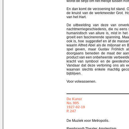
wordt de strijd om het meisje tussen Ro
En dan komt de verzoening tot stand. O
de knuist van de werkmeester Grot. 
van het Hart.
De uitbeelding van deze van onverk
nachtmerriegeschiedenis, die nu eens so
humanistisch van allure is, mist in he
groeit een fascinerende spanning. Maa
ook is, hoe suggestief en àf de massare
waarin Alfred Abel als de miljonair en 
spel geven, maar Gustav Fröhlich a
doorgaans beneden de maat der aanne
product van een onbeheerste verbeelding
kracht van symbool en de geesteshoud
Vandaar dat deze vertoning ons als e
waarvan slechts enkele machtig geco
bijblijven.
Voor volwassenen.
De Kunst
No. 995
1927-02-19
P. 247
De Muziek voor Metropolis.
Rembrandt-Theater, Amsterdam.