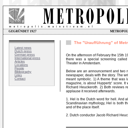
GEGRÜNDET 1927
METROPOLIS
The "Uraufführung" of Met
Latest news
Dutch press
German press
On the afternoon of February the 15th 1
International press
there was a special screening called 
Articles
Theater in Amsterdam.
Locations
People
Below are an announcement and two revi
Bibliography
newspaper, deals with the story. The wri
Links
Contact
meant symbolic. 1) A theme that was l
magazine, is about Huppertz' score. It
Richard Heuckeroth. 2) Both reviews re
applause it received afterwards.
1. Hel is the Dutch word for hell. And 
Scandinavian mythology, Hel is both t
and of the place itself.
2. Dutch conductor Jacob Richard Heuc