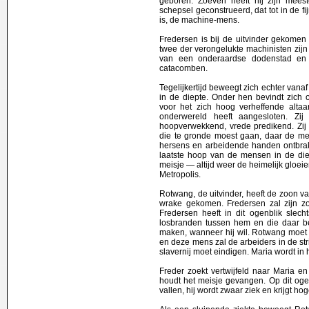
geboren. Zoeven heeft hij zijn meest
schepsel geconstrueerd, dat tot in de 
is, de machine-mens.
Fredersen is bij de uitvinder gekomen
twee der verongelukte machinisten zijn
van een onderaardse dodenstad e
catacomben.
Tegelijkertijd beweegt zich echter van
in de diepte. Onder hen bevindt zich
voor het zich hoog verheffende altaar
onderwereld heeft aangesloten. Zi
hoopverwekkend, vrede predikend. Zij
die te gronde moest gaan, daar de me
hersens en arbeidende handen ontbrak
laatste hoop van de mensen in de di
meisje — altijd weer de heimelijk gloei
Metropolis.
Rotwang, de uitvinder, heeft de zoon va
wrake gekomen. Fredersen zal zijn zo
Fredersen heeft in dit ogenblik slech
losbranden tussen hem en die daar be
maken, wanneer hij wil. Rotwang moet
en deze mens zal de arbeiders in de str
slavernij moet eindigen. Maria wordt i
Freder zoekt vertwijfeld naar Maria 
houdt het meisje gevangen. Op dit ogen
vallen, hij wordt zwaar ziek en krijgt ho