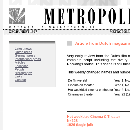
GEGRÜNDET 1927
METROPOLIS
Article from Dutch magazi
Latest news
Dutch press
German press
Very early review from the Dutch film 
International press
complete script including the rivalr
Articles
Rotwangs house. This scene is still miss
Locations
People
This weekly changed names and number
Bibliography
Links
Contact
De filmwereld
Year 1, No.
Cinema en theater
Year 1, No.
Het weekblad cinema en theater
Year 4, No.
Cinema en theater
Year 22 (1
Het weekblad Cinema & Theater
№ 128
1926 (begin juli)