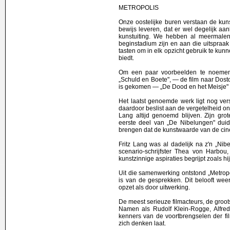
METROPOLIS
Onze oostelijke buren verstaan de kun
bewijs leveren, dat er wel degelijk aa
kunstuiting. We hebben al meermale
beginstadium zijn en aan die uitspraak
tasten om in elk opzicht gebruik te ku
biedt.
Om een paar voorbeelden te noemen v
„Schuld en Boete", — de film naar Dosto
is gekomen — „De Dood en het Meisje" 
Het laatst genoemde werk ligt nog ve
daardoor beslist aan de vergetelheid ont
Lang altijd genoemd blijven. Zijn grot
eerste deel van „De Nibelungen" duide
brengen dat de kunstwaarde van de cin
Fritz Lang was al dadelijk na z'n „Ni
scenario-schrijfster Thea von Harbou
kunstzinnige aspiraties begrijpt zoals hi
Uit die samenwerking ontstond „Metrop
is van de gesprekken. Dit belooft wee
opzet als door uitwerking.
De meest serieuze filmacteurs, de groo
Namen als Rudolf Klein-Rogge, Alfred
kenners van de voortbrengselen der fi
zich denken laat.