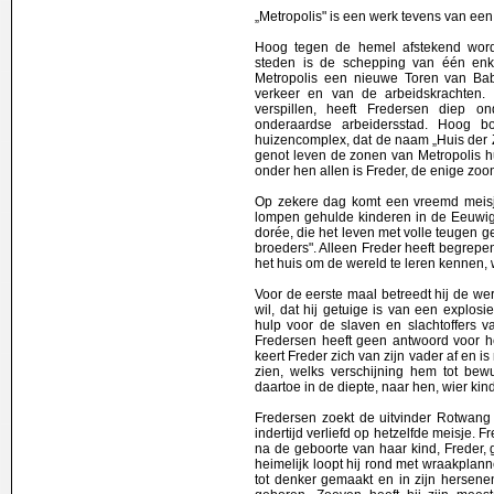
„Metropolis" is een werk tevens van ee
Hoog tegen de hemel afstekend word
steden is de schepping van één en
Metropolis een nieuwe Toren van Bab
verkeer en van de arbeidskrachten
verspillen, heeft Fredersen diep 
onderaardse arbeidersstad. Hoog bo
huizencomplex, dat de naam „Huis der 
genot leven de zonen van Metropolis h
onder hen allen is Freder, de enige zo
Op zekere dag komt een vreemd meis
lompen gehulde kinderen in de Eeuwige
dorée, die het leven met volle teugen gen
broeders". Alleen Freder heeft begrepe
het huis om de wereld te leren kennen, 
Voor de eerste maal betreedt hij de w
wil, dat hij getuige is van een explosie
hulp voor de slaven en slachtoffers 
Fredersen heeft geen antwoord voor het
keert Freder zich van zijn vader af en 
zien, welks verschijning hem tot bewu
daartoe in de diepte, naar hen, wier kind
Fredersen zoekt de uitvinder Rotwang 
indertijd verliefd op hetzelfde meisje. 
na de geboorte van haar kind, Freder,
heimelijk loopt hij rond met wraakplan
tot denker gemaakt en in zijn hersen