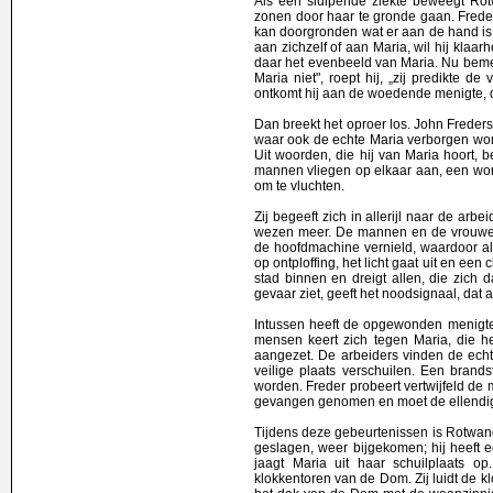
Als een sluipende ziekte beweegt Rot
zonen door haar te gronde gaan. Freder
kan doorgronden wat er aan de hand i
aan zichzelf of aan Maria, wil hij klaa
daar het evenbeeld van Maria. Nu bemer
Maria niet", roept hij, „zij predikte d
ontkomt hij aan de woedende menigte, d
Dan breekt het oproer los. John Freder
waar ook de echte Maria verborgen wor
Uit woorden, die hij van Maria hoort,
mannen vliegen op elkaar aan, een wors
om te vluchten.
Zij begeeft zich in allerijl naar de ar
wezen meer. De mannen en de vrouwe
de hoofdmachine vernield, waardoor all
op ontploffing, het licht gaat uit en een
stad binnen en dreigt allen, die zich 
gevaar ziet, geeft het noodsignaal, dat
Intussen heeft de opgewonden menigte 
mensen keert zich tegen Maria, die h
aangezet. De arbeiders vinden de echt
veilige plaats verschuilen. Een brand
worden. Freder probeert vertwijfeld de 
gevangen genomen en moet de ellendige
Tijdens deze gebeurtenissen is Rotwang
geslagen, weer bijgekomen; hij heeft ec
jaagt Maria uit haar schuilplaats op
klokkentoren van de Dom. Zij luidt de 