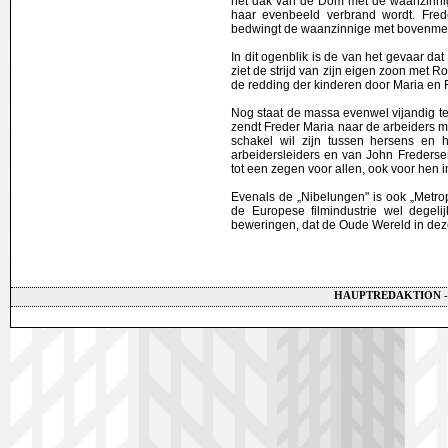
het dak van de Dom met de waanzinnige
haar evenbeeld verbrand wordt. Frede
bedwingt de waanzinnige met bovenmen
In dit ogenblik is de van het gevaar dat
ziet de strijd van zijn eigen zoon met 
de redding der kinderen door Maria en 
Nog staat de massa evenwel vijandig 
zendt Freder Maria naar de arbeiders me
schakel wil zijn tussen hersens en 
arbeidersleiders en van John Freders
tot een zegen voor allen, ook voor hen 
Evenals de „Nibelungen" is ook „Metrop
de Europese filmindustrie wel degeli
beweringen, dat de Oude Wereld in dez
HAUPTREDAKTION -